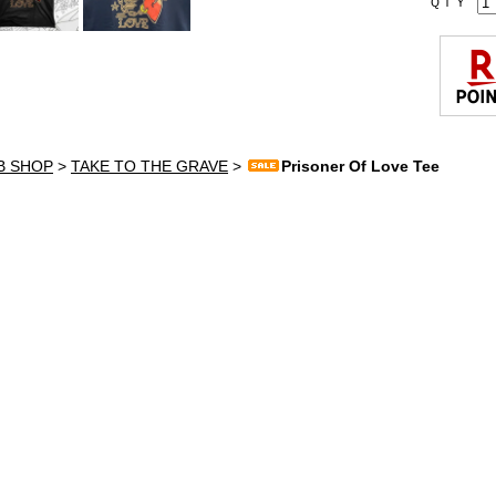
ＱＴＹ
B SHOP
>
TAKE TO THE GRAVE
>
Prisoner Of Love Tee