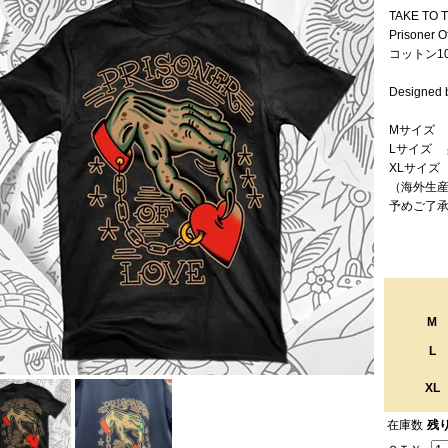
TAKE TO
Prisoner O
コットン1
Designed 
Mサイズ 身
Lサイズ 身
XLサイズ 
（海外生
予めご了
M
L
XL
在庫数
残り