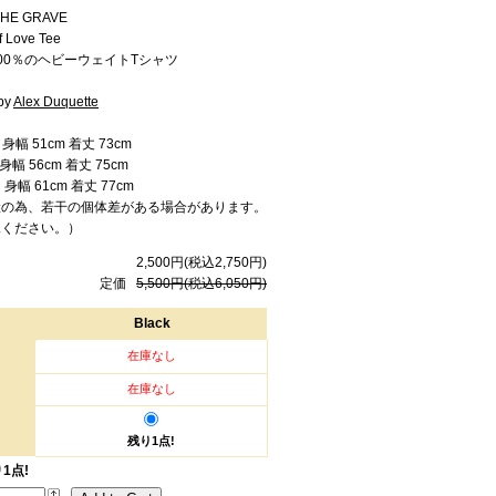
 THE GRAVE
f Love Tee
00％のヘビーウェイトTシャツ
by
Alex Duquette
幅 51cm 着丈 73cm
幅 56cm 着丈 75cm
身幅 61cm 着丈 77cm
産の為、若干の個体差がある場合があります。
承ください。）
2,500円(税込2,750円)
定価
5,500円(税込6,050円)
Black
在庫なし
在庫なし
残り1点!
1点!