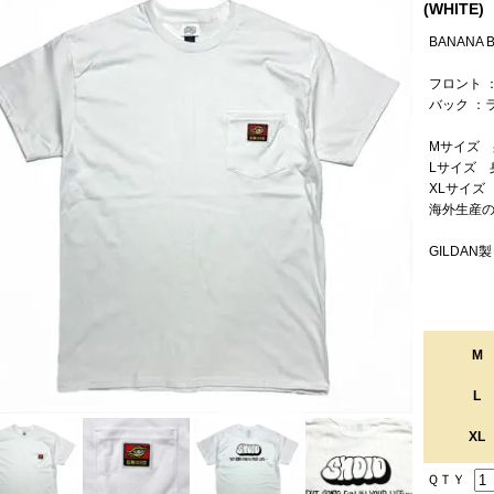
(WHITE
BANANA BI
フロント 
バック ：
Mサイズ 身
Lサイズ 身
XLサイズ 
海外生産
GILDAN製
[BANANAB
M
L
XL
ＱＴＹ