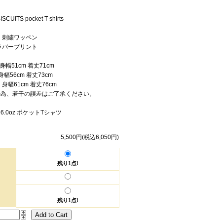
)
SCUITS pocket T-shirts
：刺繍ワッペン
ラバープリント
幅51cm 着丈71cm
幅56cm 着丈73cm
身幅61cm 着丈76cm
の為、若干の誤差はご了承ください。
 6.0oz ポケットTシャツ
ISCUITS]
5,500円(税込6,050円)
残り1点!
残り1点!