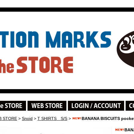
B STORE
>
Snoid
>
T SHIRTS S/S
>
BANANA BISCUITS pocket
BANA