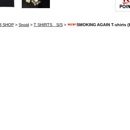
B SHOP
>
Snoid
>
T SHIRTS S/S
>
SMOKING AGAIN T-shirts