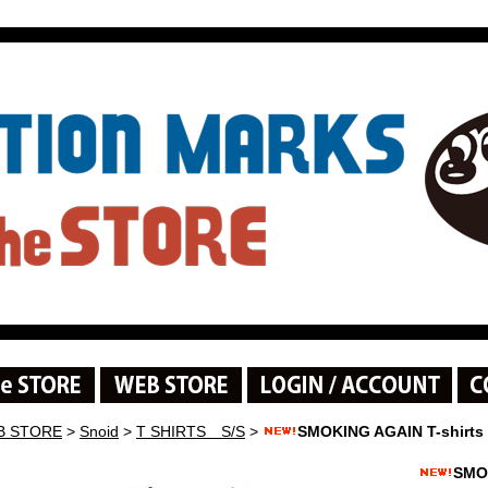
B STORE
>
Snoid
>
T SHIRTS S/S
>
SMOKING AGAIN T-shirt
SMO