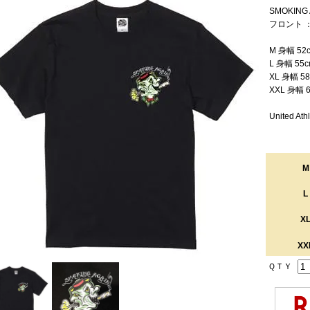
SMOKING A
フロント 
M 身幅 52
L 身幅 55
XL 身幅 5
XXL 身幅 
United At
M
L
X
XX
ＱＴＹ