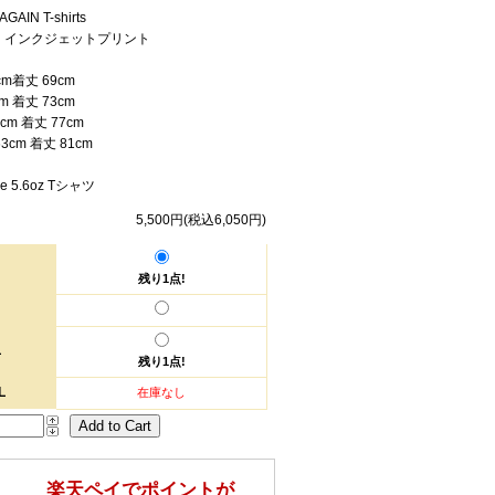
GAIN T-shirts
：インクジェットプリント
cm着丈 69cm
cm 着丈 73cm
8cm 着丈 77cm
63cm 着丈 81cm
hle 5.6oz Tシャツ
5,500円(税込6,050円)
残り1点!
L
残り1点!
L
在庫なし