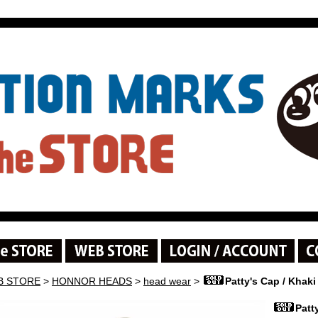
B STORE
>
HONNOR HEADS
>
head wear
>
Patty's Cap / Khaki
Patt