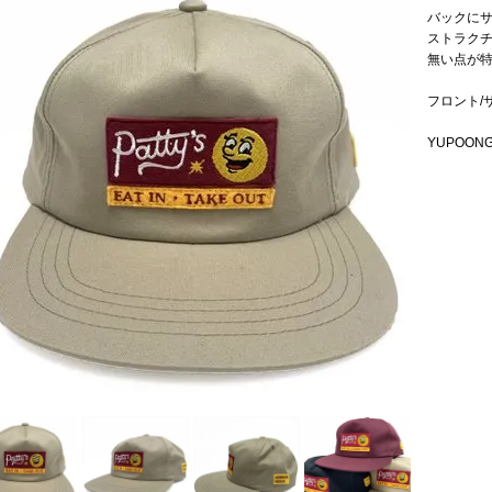
バックに
ストラク
無い点が特
フロント/
YUPOONG