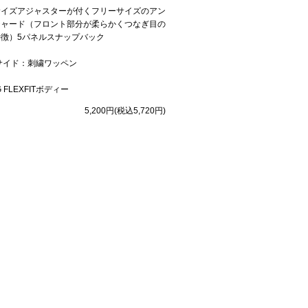
サイズアジャスターが付くフリーサイズのアン
チャード（フロント部分が柔らかくつなぎ目の
徴）5パネルスナップバック
サイド：刺繍ワッペン
 FLEXFITボディー
5,200円(税込5,720円)