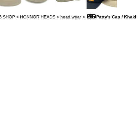
B SHOP
>
HONNOR HEADS
>
head wear
>
Patty's Cap / Khaki